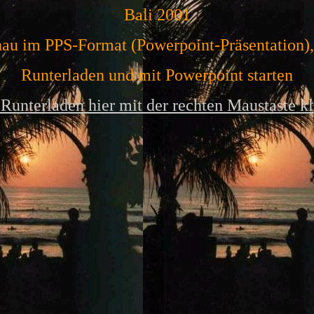
Bali 2001
hau im PPS-Format (Powerpoint-Präsentation)
Runterladen und mit Powerpoint starten
unterladen hier mit der rechten Maustaste k